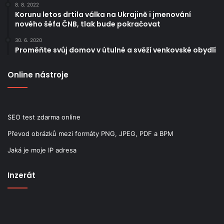
8. 8. 2022
Korunu letos drtila válka na Ukrajině i jmenování
nového šéfa ČNB, tlak bude pokračovat
30. 6. 2020
Proměňte svůj domov v útulné a svěží venkovské obydlí
Online nástroje
SEO test zdarma online
Převod obrázků mezi formáty PNG, JPEG, PDF a BPM
Jaká je moje IP adresa
Inzerát