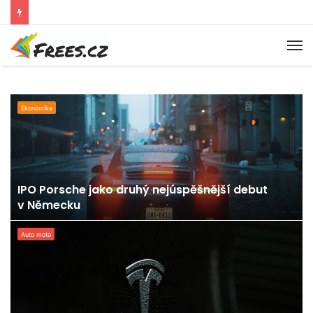
M
Ekonomika
IPO Porsche jako druhý nejúspěšnější debut
v Německu
Auto moto