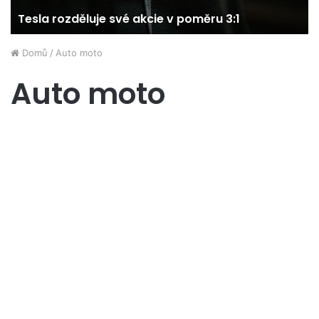
Tesla rozděluje své akcie v poměru 3:1
Domů
/
Auto moto
Auto moto
IPO Porsche jako druhý
nejúspěšnější debut
v Německu
6. 10. 2022
0
3 198