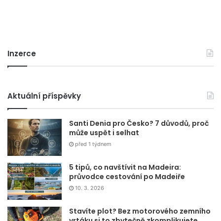
Inzerce
Aktuální příspěvky
Santi Denia pro Česko? 7 důvodů, proč
může uspět i selhat
před 1 týdnem
5 tipů, co navštívit na Madeira:
průvodce cestování po Madeiře
10. 3. 2026
Stavíte plot? Bez motorového zemního
vrtáku si to zbytečně zkomplikujete