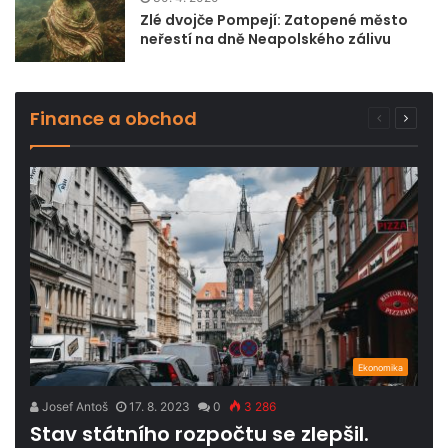
Zlé dvojče Pompejí: Zatopené město
neřestí na dně Neapolského zálivu
Finance a obchod
Předchozí
Další
stránka
stránk
Ekonomika
Josef Antoš
17. 8. 2023
0
3 286
Stav státního rozpočtu se zlepšil.