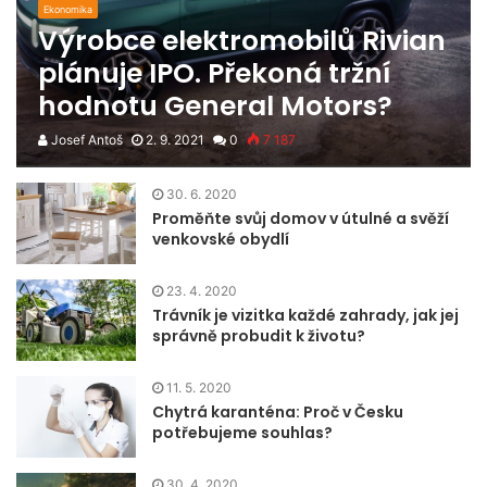
Ekonomika
Výrobce elektromobilů Rivian
plánuje IPO. Překoná tržní
hodnotu General Motors?
Josef Antoš
2. 9. 2021
0
7 187
30. 6. 2020
Proměňte svůj domov v útulné a svěží
venkovské obydlí
23. 4. 2020
Trávník je vizitka každé zahrady, jak jej
správně probudit k životu?
11. 5. 2020
Chytrá karanténa: Proč v Česku
potřebujeme souhlas?
30. 4. 2020