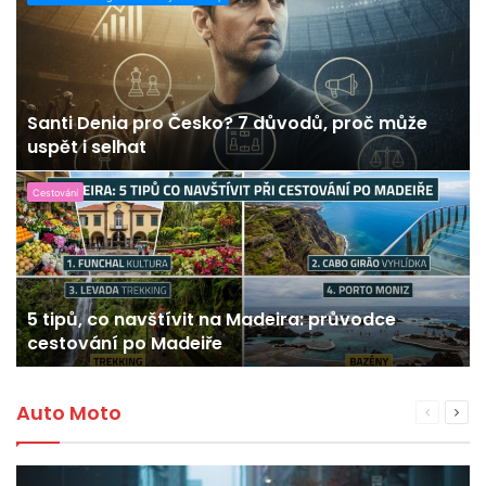
Santi Denia pro Česko? 7 důvodů, proč může
uspět i selhat
Cestování
5 tipů, co navštívit na Madeira: průvodce
cestování po Madeiře
Auto Moto
Předchoz
Dalš
stránka
strá