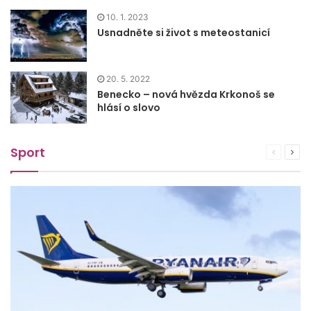
10. 1. 2023
Usnadněte si život s meteostanicí
20. 5. 2022
Benecko – nová hvězda Krkonoš se
hlásí o slovo
Sport
Předchoz
Dalš
stránka
strá