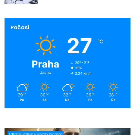
Počasí
27
℃
Praha
29º - 21º
33%
Jasno
2.24 km/h
29
30
32
36
28
℃
℃
℃
℃
℃
Pá
So
Ne
Po
Út
Fotbalová strategie a trenérský leadership