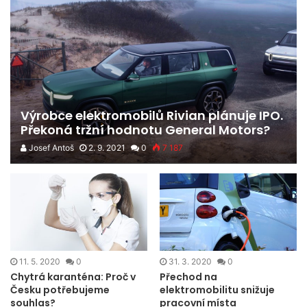
Výrobce elektromobilů Rivian plánuje IPO.
Překoná tržní hodnotu General Motors?
Josef Antoš
2. 9. 2021
0
7 187
11. 5. 2020
0
31. 3. 2020
0
Chytrá karanténa: Proč v
Přechod na
Česku potřebujeme
elektromobilitu snižuje
souhlas?
pracovní místa