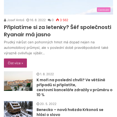
Cestování
Josef Antoš
16. 8. 2022
0
3 562
Připlatíme si za letenky? Šéf společnosti
Ryanair má jasno
Prudký nárůst cen pohonných hmot má dopad nejen na
automobilový průmysl, ale v poslední době pravděpodobně také
výrazně ovlivňuje výběr…
Číst více »
1. 8. 2022
K moři na poslední chvíli? Ve většině
případů si připlatíte,
cestovní kanceláře zdražily v průměru o
10 %
20. 5. 2022
Benecko – nová hvězda Krkonoš se
hlásí o slovo