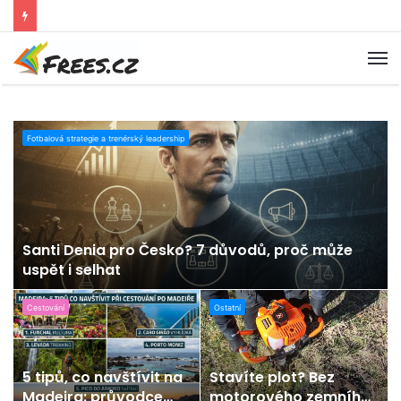
M
Fotbalová strategie a trenérský leadership
Santi Denia pro Česko? 7 důvodů, proč může
uspět i selhat
Cestování
Ostatní
5 tipů, co navštívit na
Stavíte plot? Bez
Madeira: průvodce
motorového zemního