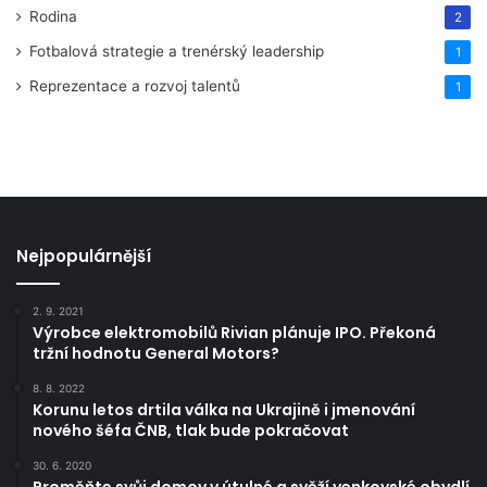
Rodina
2
Fotbalová strategie a trenérský leadership
1
Reprezentace a rozvoj talentů
1
Nejpopulárnější
2. 9. 2021
Výrobce elektromobilů Rivian plánuje IPO. Překoná
tržní hodnotu General Motors?
8. 8. 2022
Korunu letos drtila válka na Ukrajině i jmenování
nového šéfa ČNB, tlak bude pokračovat
30. 6. 2020
Proměňte svůj domov v útulné a svěží venkovské obydlí