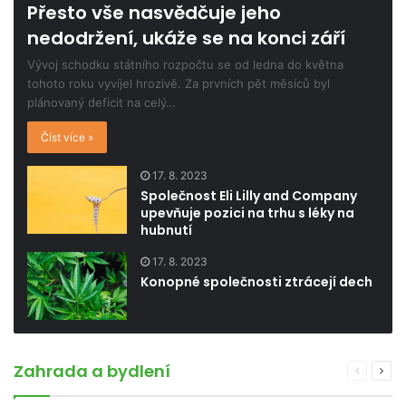
Přesto vše nasvědčuje jeho
nedodržení, ukáže se na konci září
Vývoj schodku státního rozpočtu se od ledna do května
tohoto roku vyvíjel hrozivě. Za prvních pět měsíců byl
plánovaný deficit na celý…
Číst více »
17. 8. 2023
Společnost Eli Lilly and Company
upevňuje pozici na trhu s léky na
hubnutí
17. 8. 2023
Konopné společnosti ztrácejí dech
Zahrada a bydlení
Předchoz
Dalš
stránka
strá