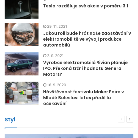
Tesla rozděluje své akcie v poměru 3:1
29. 11. 2021
Jakou roli bude hrát naše zaostávání v
elektromobilitě ve vývoji produkce
automobilů
2. 9. 2021
Výrobce elektromobilů Rivian plánuje
IPO. Překoná tržní hodnotu General
Motors?
16. 9. 2020
Návštěvnost festivalu Maker Faire v
Mladé Boleslavi letos předčila
očekávání
Styl
Předchoz
Dalš
stránka
strá