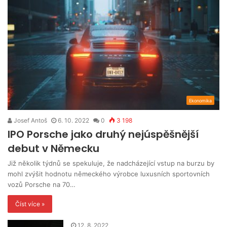
Ekonomika
Josef Antoš
6. 10. 2022
0
3 198
IPO Porsche jako druhý nejúspěšnější
debut v Německu
Již několik týdnů se spekuluje, že nadcházející vstup na burzu by
mohl zvýšit hodnotu německého výrobce luxusních sportovních
vozů Porsche na 70…
Číst více »
12. 8. 2022