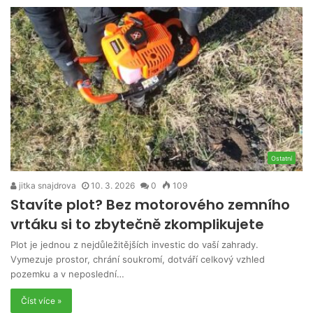
Ostatní
jitka snajdrova
10. 3. 2026
0
109
Stavíte plot? Bez motorového zemního
vrtáku si to zbytečně zkomplikujete
Plot je jednou z nejdůležitějších investic do vaší zahrady.
Vymezuje prostor, chrání soukromí, dotváří celkový vzhled
pozemku a v neposlední…
Číst více »