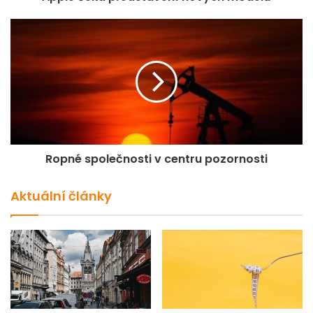
sez.oč.)
%)
2021Q1
1 270 186
-1,9
-0,5
2021Q2
1 288 058
9,1
1,4
2021Q3
1 309 940
3,8
1,7
2021Q4
1 321 033
3,5
0,8
2022Q1
1 329 226
4,6
0,6
Ropné společnosti v centru pozornosti
2022Q2
1 335 366
3,7
0,5
Aktuální články
Zdroj: Český statistický úřad
Díky překvapivě dobrým výsledkům české ekonomiky ve
druhém letošním čtvrtletí řada tuzemských institucí
aktualizovala své makroekonomické predikce. Dosud totiž