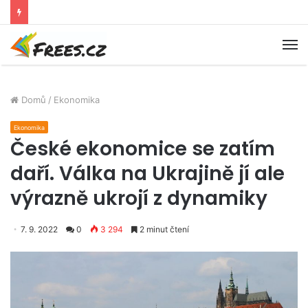
M
Domů
/
Ekonomika
Ekonomika
České ekonomice se zatím
daří. Válka na Ukrajině jí ale
výrazně ukrojí z dynamiky
7. 9. 2022
0
3 294
2 minut čtení