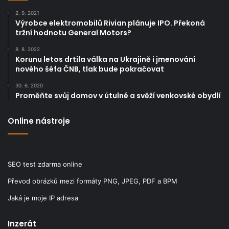
podstoupit vysoké riziko ztráty svých peněz
.
2. 9. 2021
Výrobce elektromobilů Rivian plánuje IPO. Překoná
tržní hodnotu General Motors?
8. 8. 2022
Korunu letos drtila válka na Ukrajině i jmenování
nového šéfa ČNB, tlak bude pokračovat
30. 6. 2020
Proměňte svůj domov v útulné a svěží venkovské obydlí
Online nástroje
SEO test zdarma online
Převod obrázků mezi formáty PNG, JPEG, PDF a BPM
Jaká je moje IP adresa
Inzerát