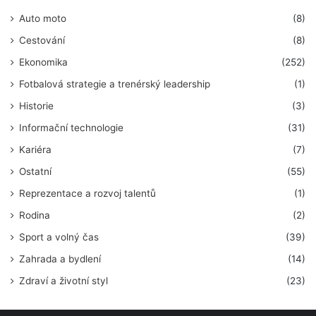
investoři po celém světě stále počítají ztráty.
Auto moto
(8)
Cestování
(8)
Lucía Žárska, analytička společnosti ProfitLevel
Ekonomika
(252)
Fotbalová strategie a trenérský leadership
(1)
Historie
(3)
Informační technologie
(31)
Kariéra
(7)
Ostatní
(55)
Reprezentace a rozvoj talentů
(1)
Rodina
(2)
Sport a volný čas
(39)
Zahrada a bydlení
(14)
Zdraví a životní styl
(23)