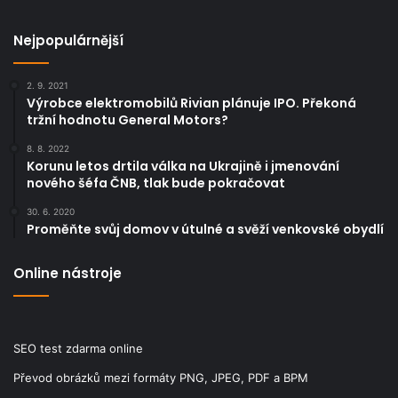
Nejpopulárnější
2. 9. 2021
Výrobce elektromobilů Rivian plánuje IPO. Překoná
tržní hodnotu General Motors?
8. 8. 2022
Korunu letos drtila válka na Ukrajině i jmenování
nového šéfa ČNB, tlak bude pokračovat
30. 6. 2020
Proměňte svůj domov v útulné a svěží venkovské obydlí
Online nástroje
SEO test zdarma online
Převod obrázků mezi formáty PNG, JPEG, PDF a BPM