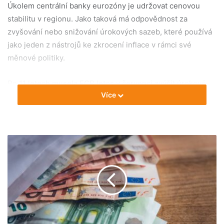
Úkolem centrální banky eurozóny je udržovat cenovou
stabilitu v regionu. Jako taková má odpovědnost za
zvyšování nebo snižování úrokových sazeb, které používá
jako jeden z nástrojů ke zkrocení inflace v rámci své
měnové politiky.
Po 11 letech musela ECB letos v červenci zvýšit úrokové
Více
sazby o půl procentního bodu na 0,5 %. Od roku 2016 jsme
byli zvyklí na příznivou základní sazbu ve výši 0 %. V
uplynulém období Rada guvernérů přistoupila ke zvýšení
tří základních úrokových sazeb ECB o 75 bazických bodů.
Úroková sazba pro hlavní refinanční operace tak byla
zvýšena na 1,25 %, úrokové sazby pro jednodenní
refinanční operace na 1,50 % a pro jednodenní sterilizační
operace na 0,75 %. Zvýšení je platné od 14. září 2022.
Co znamenají vyšší úrokové