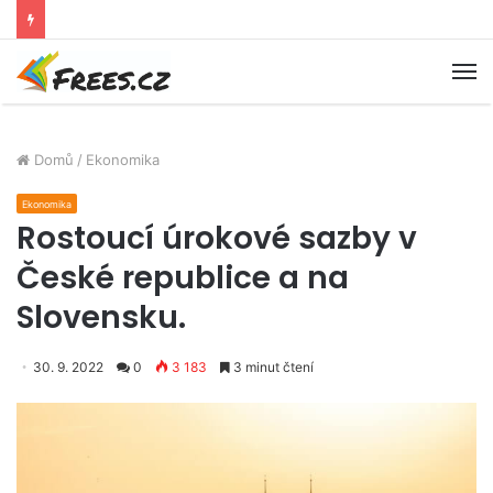
M
Domů
/
Ekonomika
Ekonomika
Rostoucí úrokové sazby v
České republice a na
Slovensku.
30. 9. 2022
0
3 183
3 minut čtení