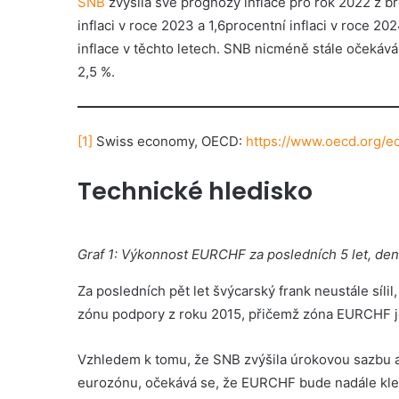
SNB
zvýšila své prognózy inflace pro rok 2022 z b
inflaci v roce 2023 a 1,6procentní inflaci v roce 20
inflace v těchto letech. SNB nicméně stále očekáv
2,5 %.
[1]
Swiss economy, OECD:
https://www.oecd.org/e
Technické hledisko
Graf 1: Výkonnost EURCHF za posledních 5 let, den
Za posledních pět let švýcarský frank neustále sílil,
zónu podpory z roku 2015, přičemž zóna EURCHF je
Vzhledem k tomu, že SNB zvýšila úrokovou sazbu a
eurozónu, očekává se, že EURCHF bude nadále kles