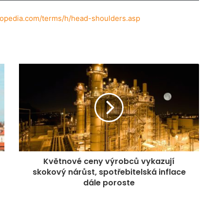
topedia.com/terms/h/head-shoulders.asp
Květnové ceny výrobců vykazují
skokový nárůst, spotřebitelská inflace
dále poroste