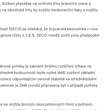
. Snížení překážek na vnitřním trhu bránících volné a
 na zámořské trhy by zvýšilo konkurenční tlaky a zvýšilo
itosti (SECO) se očekává, že švýcarská ekonomika v roce
ognóza růstu o 2,8 %. SECO rovněž snížil svou předpověď
ové politiky je zabránit širšímu rozšíření inflace na
 dohledné budoucnosti bude nutné další zvýšení základní
 rozmezí odpovídajícím cenové stabilitě ve střednědobém
odmínek je SNB rovněž připravena být v případě potřeby
 že se snížila dovozní cena pohonných hmot a potravin.