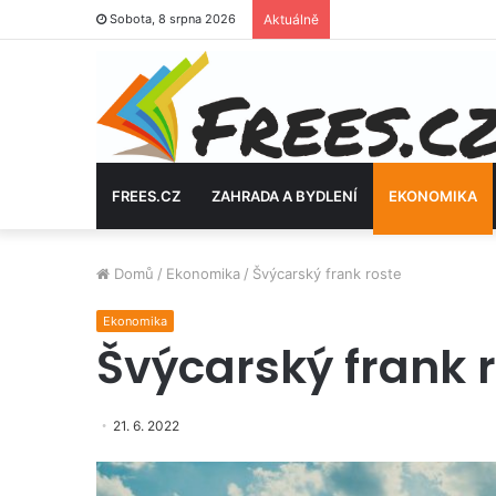
Sobota, 8 srpna 2026
Aktuálně
FREES.CZ
ZAHRADA A BYDLENÍ
EKONOMIKA
Domů
/
Ekonomika
/
Švýcarský frank roste
Ekonomika
Švýcarský frank 
21. 6. 2022