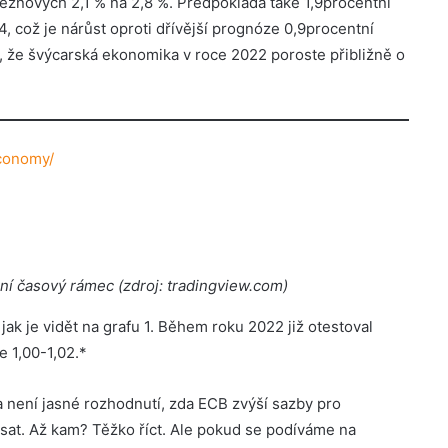
řeznových 2,1 % na 2,8 %. Předpokládá také 1,9procentní
24, což je nárůst oproti dřívější prognóze 0,9procentní
á, že švýcarská ekonomika v roce 2022 poroste přibližně o
conomy/
ní časový rámec (zdroj: tradingview.com)
 jak je vidět na grafu 1. Během roku 2022 již otestoval
 1,00-1,02.*
 není jasné rozhodnutí, zda ECB zvýší sazby pro
at. Až kam? Těžko říct. Ale pokud se podíváme na