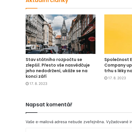
Aktuální články
Stav státního rozpočtu se
Společnost El
zlepšil. Přesto vše nasvědčuje
Company upe
jeho nedodržení, ukáže se na
trhu s léky n
konci září
17. 8. 2023
17. 8. 2023
Napsat komentář
Vaše e-mailová adresa nebude zveřejněna.
Vyžadované i