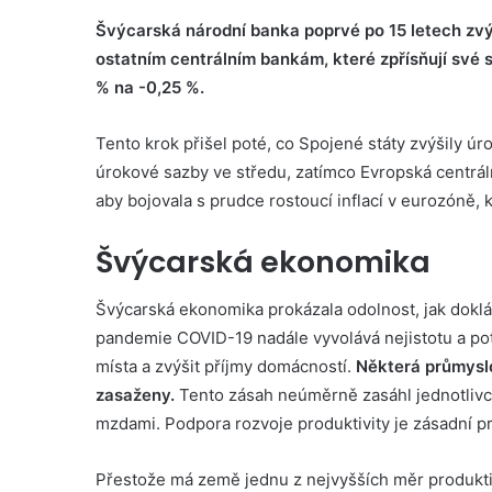
Švýcarská národní banka poprvé po 15 letech zvýš
ostatním centrálním bankám, které zpřísňují své s
% na -0,25 %.
Tento krok přišel poté, co Spojené státy zvýšily úr
úrokové sazby ve středu, zatímco Evropská centráln
aby bojovala s prudce rostoucí inflací v eurozóně, 
Švýcarská ekonomika
Švýcarská ekonomika prokázala odolnost, jak dok
pandemie COVID-19 nadále vyvolává nejistotu a pot
místa a zvýšit příjmy domácností.
Některá průmyslo
zasaženy.
Tento zásah neúměrně zasáhl jednotlivce 
mzdami. Podpora rozvoje produktivity je zásadní pr
Přestože má země jednu z nejvyšších měr produktiv