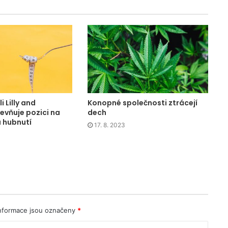
i Lilly and
Konopné společnosti ztrácejí
vňuje pozici na
dech
a hubnutí
17. 8. 2023
nformace jsou označeny
*