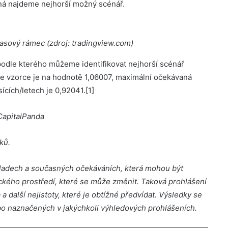
ná najdeme nejhorší možný scénář.
asový rámec (zdroj: tradingview.com)
podle kterého můžeme identifikovat nejhorší scénář
e vzorce je na hodnotě 1,06007, maximální očekávaná
cích/letech je 0,92041.[1]
 CapitalPanda
ků.
kladech a současných očekáváních, která mohou být
ého prostředí, které se může změnit. Taková prohlášení
a další nejistoty, které je obtížné předvídat. Výsledky se
bo naznačených v jakýchkoli výhledových prohlášeních.