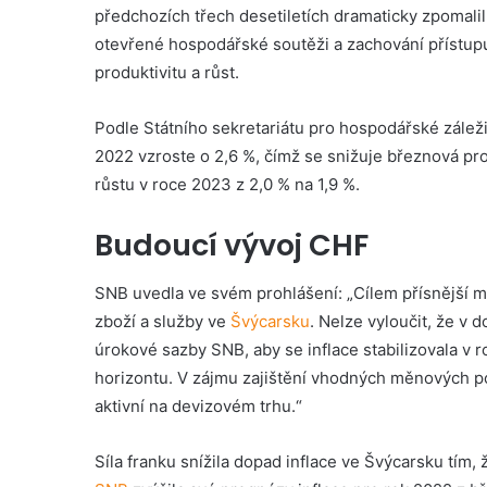
předchozích třech desetiletích dramaticky zpomalil
otevřené hospodářské soutěži a zachování přístupu
produktivitu a růst.
Podle Státního sekretariátu pro hospodářské zálež
2022 vzroste o 2,6 %, čímž se snižuje březnová pr
růstu v roce 2023 z 2,0 % na 1,9 %.
Budoucí vývoj CHF
SNB uvedla ve svém prohlášení: „Cílem přísnější měn
zboží a služby ve
Švýcarsku
. Nelze vyloučit, že v
úrokové sazby SNB, aby se inflace stabilizovala v
horizontu. V zájmu zajištění vhodných měnových p
aktivní na devizovém trhu.“
Síla franku snížila dopad inflace ve Švýcarsku tím,