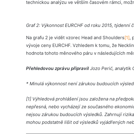
technickou analýzu ve větším časovém rámci, mož
Graf 2: Výkonnost EURCHF od roku 2015, týdenní č
Na grafu 2 je vidět vzorec Head and Shoulders
[1]
, 
vývoje ceny EURCHF. Vzhledem k tomu, že Necklin
hodnota tohoto měnového páru v následujících měsí
Přehledovou zprávu připravil
Jozo Perić, analytik
* Minulá výkonnost není zárukou budoucích výsled
[1] Výhledová prohlášení jsou založena na předpo
nepřesná, nebo vycházejí ze současného ekonomick
nejsou zárukou budoucích výsledků. Zahrnují rizika 
mohou podstatně lišit od výsledků vyjádřených ne