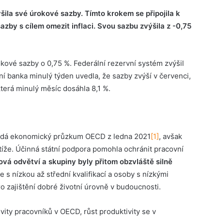
ila své úrokové sazby. Tímto krokem se připojila k
azby s cílem omezit inflaci. Svou sazbu zvýšila z -0,75
okové sazby o 0,75 %. Federální rezervní systém zvýšil
í banka minulý týden uvedla, že sazby zvýší v červenci,
která minulý měsíc dosáhla 8,1 %.
ládá ekonomický průzkum OECD z ledna 2021
[1]
, avšak
íže. Účinná státní podpora pomohla ochránit pracovní
vá odvětví a skupiny byly přitom obzvláště silně
s nízkou až střední kvalifikací a osoby s nízkými
o zajištění dobré životní úrovně v budoucnosti.
ity pracovníků v OECD, růst produktivity se v