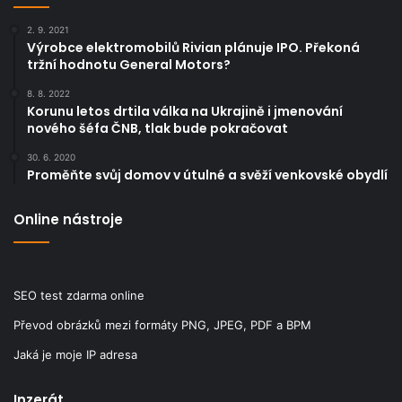
2. 9. 2021
Výrobce elektromobilů Rivian plánuje IPO. Překoná
tržní hodnotu General Motors?
8. 8. 2022
Korunu letos drtila válka na Ukrajině i jmenování
nového šéfa ČNB, tlak bude pokračovat
30. 6. 2020
Proměňte svůj domov v útulné a svěží venkovské obydlí
Online nástroje
SEO test zdarma online
Převod obrázků mezi formáty PNG, JPEG, PDF a BPM
Jaká je moje IP adresa
Inzerát