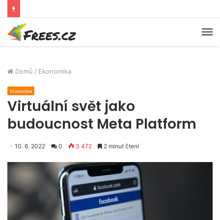
M
Domů
/
Ekonomika
Ekonomika
Virtuální svět jako
budoucnost Meta Platform
10. 6. 2022
0
3 472
2 minut čtení