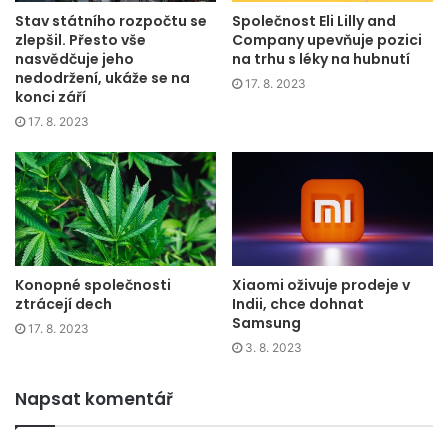
podobě sociálních sítí Facebook a Instagram v Evropě.
Stav státního rozpočtu se
Společnost Eli Lilly and
zlepšil. Přesto vše
Company upevňuje pozici
Další ze série negativních zpráv bylo oznámení, že ruší
nasvědčuje jeho
na trhu s léky na hubnutí
nedodržení, ukáže se na
svůj kryptoměnový projekt Diem, který měl být alternativou
17. 8. 2023
konci září
k tradičním měnám Fiat pro odhadovaný počet až 2 miliard
17. 8. 2023
lidí. A tím série špatných zpráv rozhodně neskončila.
Společnost také oznámila prudký nárůst nákladů na vývoj
virtuální technologie budoucnosti a prognózu slabých
vyhlídek na příjmy. Meta také uznala zpomalení růstu
příjmů obecně. Jako důvod uvedla rostoucí konkurenci.
Konopné společnosti
Xiaomi oživuje prodeje v
Zuckerberg se propadl v
ztrácejí dech
Indii, chce dohnat
Samsung
žebříčku bohatých
17. 8. 2023
3. 8. 2023
Výše uvedené informace vyvolaly negativní sentiment
Napsat komentář
mezi investory, kteří se v únoru kvůli obavám promítli do
výrazného propadu hodnoty akciového trhu společnosti.