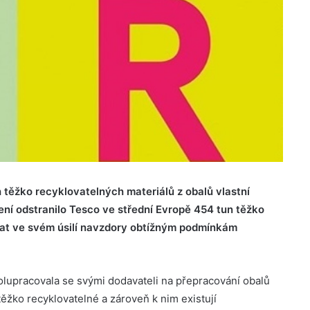
těžko recyklovatelných materiálů z obalů vlastní
ní odstranilo Tesco ve střední Evropě 454 tun těžko
vat ve svém úsilí navzdory obtížným podmínkám
upracovala se svými dodavateli na přepracování obalů
těžko recyklovatelné a zároveň k nim existují