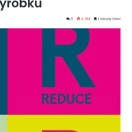
výrobků
0
4 184
1 minuta čtení