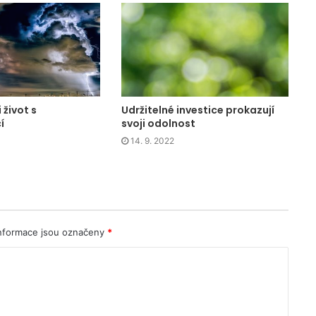
 život s
Udržitelné investice prokazují
í
svoji odolnost
14. 9. 2022
nformace jsou označeny
*