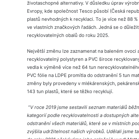
životaschopné alternativy. V důsledku úprav výrob
Evropy, kde společnost Tesco působí (Česká republ
plastů nevhodných k recyklaci. To je více než 88 %
ve vlastních značkových řadách. Jedná se o důležit
recyklovatelných obalů do roku 2025.
Největší změnu lze zaznamenat na baleném ovoci a 
recyklovatelný polystyren a PVC široce recyklovan
vedla k výměně více než 64 tun nerecyklovatelnéh
PVC fólie na LDPE promítla do odstranění 5 tun mate
změny byly provedeny v mlékárenských, pekárensk
143 tun plastů, které se těžko recyklují.
“
V roce 2019 jsme sestavili seznam materiálů běž
kategorií podle recyklovatelnosti a dostupných alte
odstranění všech materiálů, které se v místních po
zvýšila udržitelnost našich výrobků. Udělali jsme