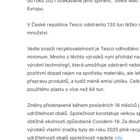
do roku 2021 očekáváme jeho splnění,
” uvedl Matt
Evropu.
V České republice Tesco odstranilo 130 tun těžko 
množství.
Vedle snazší recyklovatelnosti je Tesco odhodláno 
minimum. Mnoho z těchto výrobků nyní přichází na
výrobní technologií, která umožňuje odstranit neb
pozitivní dopad nejen na spotřebu materiálu, ale 
přepravu produktů, a tudíž méně emisí uhlíku. Cel
použitého plastu o více než 64 tun.
Změny představené během posledních 18 měsíců js
udržitelnost obalů. Společnost konstatuje velkou
obtížné okolnosti způsobené Covidem-19. Za dlouhod
výrobků vlastní značky byly do roku 2025 plně recy
udržitelnosti obalů společnosti najdete
zde.