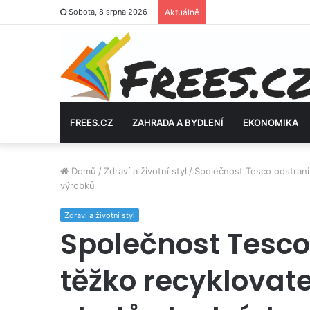
Sobota, 8 srpna 2026
Aktuálně
FREES.CZ
ZAHRADA A BYDLENÍ
EKONOMIKA
Domů
/
Zdraví a životní styl
/
Společnost Tesco odstranil
výrobků
Zdraví a životní styl
Společnost Tesco
těžko recyklovate