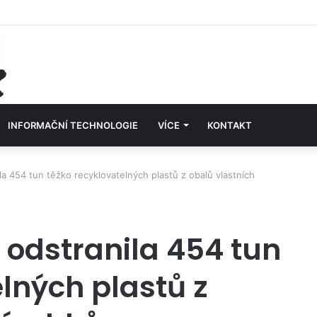
INFORMAČNÍ TECHNOLOGIE
VÍCE
KONTAKT
a 454 tun těžko recyklovatelných plastů z obalů vlastních
 odstranila 454 tun
lných plastů z