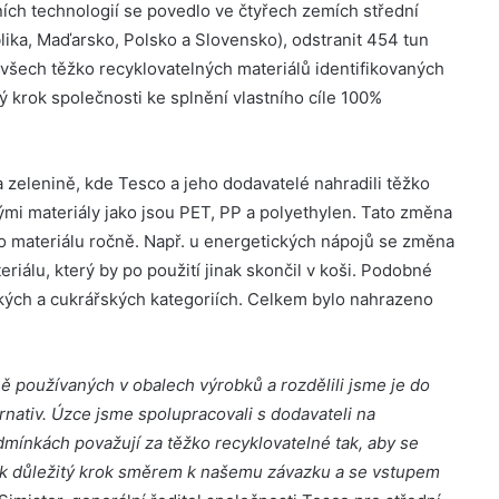
ních technologií se povedlo ve čtyřech zemích střední
ika, Maďarsko, Polsko a Slovensko), odstranit 454 tun
 všech těžko recyklovatelných materiálů identifikovaných
ý krok společnosti ke splnění vlastního cíle 100%
zelenině, kde Tesco a jeho dodavatelé nahradili těžko
ými materiály jako jsou PET, PP a polyethylen. Tato změna
o materiálu ročně. Např. u energetických nápojů se změna
riálu, který by po použití jinak skončil v koši. Podobné
ých a cukrářských kategoriích. Celkem bylo nahrazeno
ně používaných v
obalech výrobků a rozdělili jsme je do
rnativ. Úzce jsme spolupracovali s dodavateli na
dmínkách považují za těžko recyklovatelné tak, aby se
 tak důležitý krok směrem k našemu závazku a se vstupem