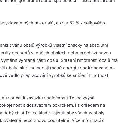
 Simister, generální ředitel společnosti Tesco pro střední
recyklovatelných materiálů, což je 82 % z celkového
snížit váhu obalů výrobků vlastní značky na absolutní
 pulty obchodů v lehčích obalech nebo prochází novou
o vyměnit vybrané části obalu. Snížení hmotnosti obalů má
lehčí obaly také znamenají méně energie spotřebované na
kově vedlo přepracování výrobků ke snížení hmotnosti
ou součástí závazku společnosti Tesco zvýšit
 spokojenost s dosavadním pokrokem, i s ohledem na
obý cíl si Tesco klade zajistit, aby všechny obaly
klovatelné nebo znovu použitelné. Více informací o