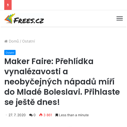
M
Domů
/
Ostatní
Ostatní
Maker Faire: Přehlídka
vynalézavosti a
neobyčejných nápadů míří
do Mladé Boleslavi. Přihlaste
se ještě dnes!
27. 7. 2020
0
3 861
Less than a minute