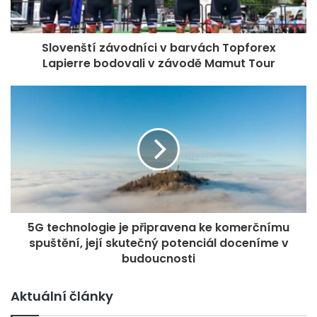
https://mladaboleslav.makerfaire.com/
.
Pluhárna je mladoboleslavské kulturní centrum, které
Slovenští závodníci v barvách Topforex
vzniklo v netradičních prostorách bývalé tovární haly za
Lapierre bodovali v závodě Mamut Tour
Střední průmyslovou školou v Mladé Boleslavi. Živo tu je i
přes léto, zajít můžete třeba na netradiční PubQuiz.
Aktuální program sledujte na Facebooku.
5G technologie je připravena ke komerčnímu
spuštění, její skutečný potenciál doceníme v
budoucnosti
Aktuální články