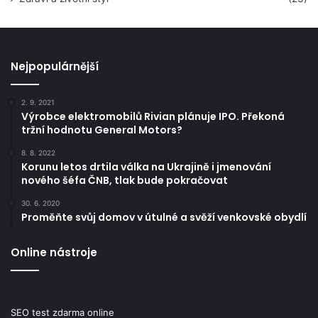
Nejpopulárnější
2. 9. 2021
Výrobce elektromobilů Rivian plánuje IPO. Překoná
tržní hodnotu General Motors?
8. 8. 2022
Korunu letos drtila válka na Ukrajině i jmenování
nového šéfa ČNB, tlak bude pokračovat
30. 6. 2020
Proměňte svůj domov v útulné a svěží venkovské obydlí
Online nástroje
SEO test zdarma online