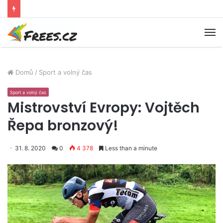
M
Domů
/
Sport a volný čas
Sport a volný čas
Mistrovství Evropy: Vojtěch
Řepa bronzový!
31. 8. 2020
0
4 378
Less than a minute