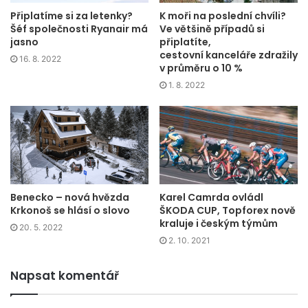
Připlatíme si za letenky?
K moři na poslední chvíli?
Šéf společnosti Ryanair má
Ve většině případů si
jasno
připlatíte,
cestovní kanceláře zdražily
16. 8. 2022
v průměru o 10 %
1. 8. 2022
Benecko – nová hvězda
Karel Camrda ovládl
Krkonoš se hlásí o slovo
ŠKODA CUP, Topforex nově
kraluje i českým týmům
20. 5. 2022
2. 10. 2021
Napsat komentář