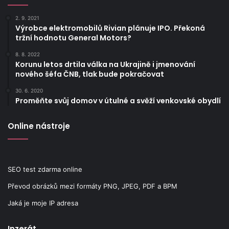
2. 9. 2021
Výrobce elektromobilů Rivian plánuje IPO. Překoná
tržní hodnotu General Motors?
8. 8. 2022
Korunu letos drtila válka na Ukrajině i jmenování
nového šéfa ČNB, tlak bude pokračovat
30. 6. 2020
Proměňte svůj domov v útulné a svěží venkovské obydlí
Online nástroje
SEO test zdarma online
Převod obrázků mezi formáty PNG, JPEG, PDF a BPM
Jaká je moje IP adresa
Inzerát