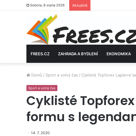
Sobota, 8 srpna 2026
Aktuálně
FREES.CZ
ZAHRADA A BYDLENÍ
EKONOMIKA
Domů
/
Sport a volný čas
/
Cyklisté Topforex Lapierre la
Sport a volný čas
Cyklisté Topforex 
formu s legenda
14. 7. 2020