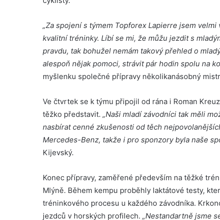
cyklisty.
„Za spojení s týmem Topforex Lapierre jsem velmi vd
kvalitní tréninky. Líbí se mi, že můžu jezdit s mla
pravdu, tak bohužel nemám takový přehled o mladýc
alespoň nějak pomoci, strávit pár hodin spolu na ko
myšlenku společné přípravy několikanásobný mistr
Ve čtvrtek se k týmu připojil od rána i Roman Kreuz
těžko představit.
„Naši mladí závodníci tak měli m
nasbírat cenné zkušenosti od těch nejpovolanějšíc
Mercedes-Benz, takže i pro sponzory byla naše sp
Kijevský.
Konec přípravy, zaměřené především na těžké tréni
Mlýně. Během kempu proběhly laktátové testy, kter
tréninkového procesu u každého závodníka. Krkon
jezdců v horských profilech.
„Nestandartně jsme se