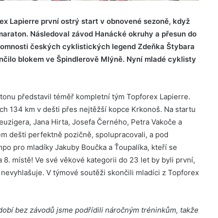
ex Lapierre první ostrý start v obnovené sezoně, když
maraton. Následoval závod Hanácké okruhy a přesun do
ítomnosti českých cyklistických legend Zdeňka Štybara
nčilo blokem ve Špindlerově Mlýně. Nyní mladé cyklisty
tonu představil téměř kompletní tým Topforex Lapierre.
lých 134 km v dešti přes nejtěžší kopce Krkonoš.
Na startu
uzigera, Jana Hirta, Josefa Černého, Petra Vakoče a
lém dešti perfektně pozičně, spolupracovali, a pod
po pro mladíky Jakuby Boučka a Ťoupalíka, kteří se
 8. místě! Ve své věkové kategorii do 23 let by byli první,
 nevyhlašuje. V týmové soutěži skončili mladíci z Topforex
dobí bez závodů jsme podřídili náročným tréninkům, takže