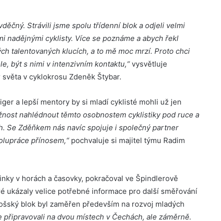
ěčný. Strávili jsme spolu třídenní blok a odjeli velmi
dými nadějnými cyklisty. Více se poznáme a abych řekl
h talentovaných klucích, a to mě moc mrzí. Proto chci
le, být s nimi v intenzivním kontaktu,“
vysvětluje
 světa v cyklokrosu Zdeněk Štybar.
iger a lepší mentory by si mladí cyklisté mohli už jen
ožnost nahlédnout těmto osobnostem cyklistiky pod ruce a
h. Se Zděňkem nás navíc spojuje i společný partner
olupráce přínosem,“
pochvaluje si majitel týmu Radim
nky v horách a časovky, pokračoval ve Špindlerově
é ukázaly velice potřebné informace pro další směřování
ošský blok byl zaměřen především na rozvoj mladých
 připravovali na dvou místech v Čechách, ale záměrně.