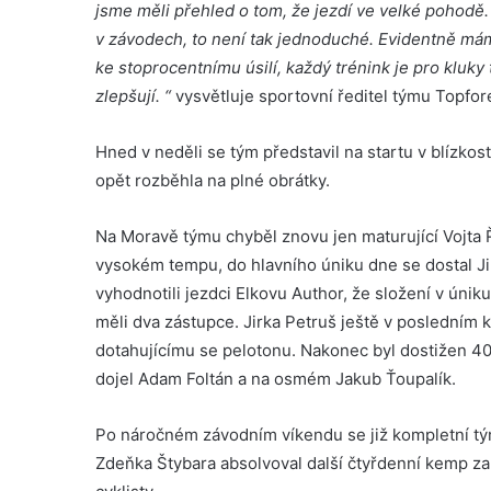
jsme měli přehled o tom, že jezdí ve velké pohodě. 
v závodech, to není tak jednoduché. Evidentně mám
ke stoprocentnímu úsilí, každý trénink je pro kluky
zlepšují. “
vysvětluje sportovní ředitel týmu Topfore
Hned v neděli se tým představil na startu v blízko
opět rozběhla na plné obrátky.
Na Moravě týmu chyběl znovu jen maturující Vojta 
vysokém tempu, do hlavního úniku dne se dostal Ji
vyhodnotili jezdci Elkovu Author, že složení v úniku
měli dva zástupce. Jirka Petruš ještě v posledním 
dotahujícímu se pelotonu. Nakonec byl dostižen 400
dojel Adam Foltán a na osmém Jakub Ťoupalík.
Po náročném závodním víkendu se již kompletní tý
Zdeňka Štybara absolvoval další čtyřdenní kemp z