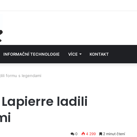
INFORMAČNÍ TECHNOLOGIE
VÍCE
KONTAKT
dili formu s legendami
Lapierre ladili
mi
0
4 299
2 minut čtení