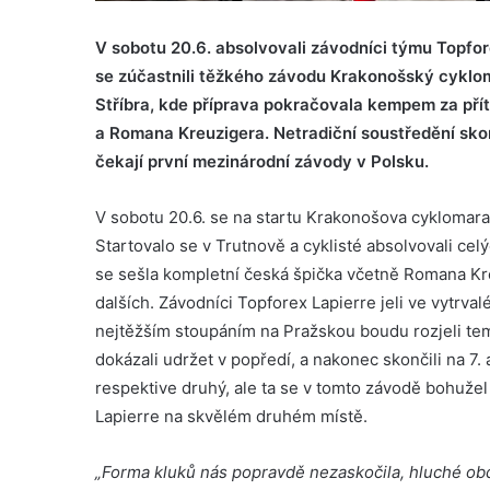
V sobotu 20.6. absolvovali závodníci týmu Topfor
se zúčastnili těžkého závodu Krakonošský cyklo
Stříbra, kde příprava pokračovala kempem za př
a Romana Kreuzigera. Netradiční soustředění sko
čekají první mezinárodní závody v Polsku.
V sobotu 20.6. se na startu Krakonošova cyklomara
Startovalo se v Trutnově a cyklisté absolvovali ce
se sešla kompletní česká špička včetně Romana Kre
dalších. Závodníci Topforex Lapierre jeli ve vytrva
nejtěžším stoupáním na Pražskou boudu rozjeli tem
dokázali udržet v popředí, a nakonec skončili na 7. a
respektive druhý, ale ta se v tomto závodě bohužel
Lapierre na skvělém druhém místě.
„Forma kluků nás popravdě nezaskočila, hluché ob