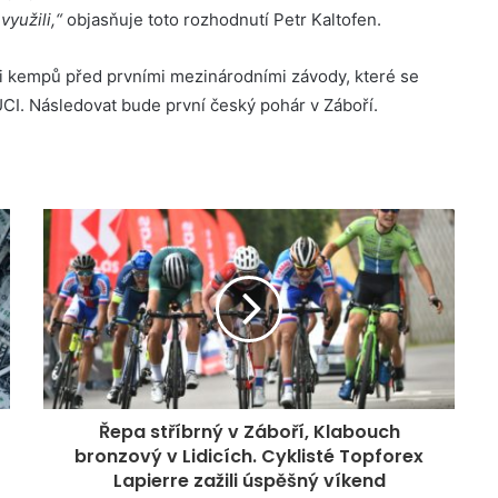
yužili,“
objasňuje toto rozhodnutí Petr Kaltofen.
rii kempů před prvními mezinárodními závody, které se
 UCI. Následovat bude první český pohár v Záboří.
Řepa stříbrný v Záboří, Klabouch
bronzový v Lidicích. Cyklisté Topforex
Lapierre zažili úspěšný víkend