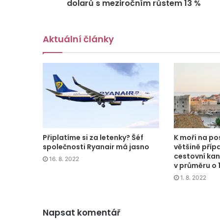
dolarů s meziročním růstem 13 %
Aktuální články
Připlatíme si za letenky? Šéf
K moři na pos
společnosti Ryanair má jasno
většině přípa
cestovní kan
16. 8. 2022
v průměru o 
1. 8. 2022
Napsat komentář