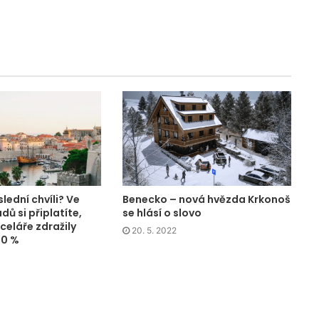
lední chvíli? Ve
Benecko – nová hvězda Krkonoš
dů si připlatíte,
se hlásí o slovo
celáře zdražily
20. 5. 2022
10 %