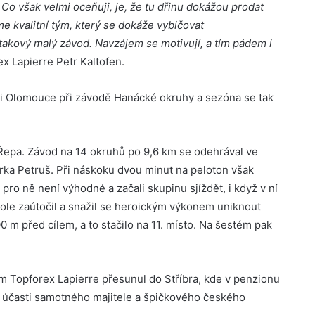
Co však velmi oceňuji, je, že tu dřinu dokážou prodat
e kvalitní tým, který se dokáže vybičovat
 takový malý závod. Navzájem se motivují, a tím pádem i
x Lapierre Petr Kaltofen.
sti Olomouce při závodě Hanácké okruhy a sezóna se tak
Řepa. Závod na 14 okruhů po 9,6 km se odehrával ve
rka Petruš. Při náskoku dvou minut na peloton však
 pro ně není výhodné a začali skupinu sjíždět, i když v ní
kole zaútočil a snažil se heroickým výkonem uniknout
 m před cílem, a to stačilo na 11. místo. Na šestém pak
m Topforex Lapierre přesunul do Stříbra, kde v penzionu
a účasti samotného majitele a špičkového českého