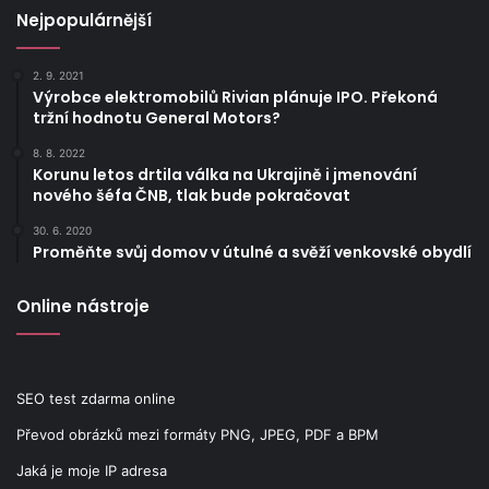
Nejpopulárnější
2. 9. 2021
Výrobce elektromobilů Rivian plánuje IPO. Překoná
tržní hodnotu General Motors?
8. 8. 2022
Korunu letos drtila válka na Ukrajině i jmenování
nového šéfa ČNB, tlak bude pokračovat
30. 6. 2020
Proměňte svůj domov v útulné a svěží venkovské obydlí
Online nástroje
SEO test zdarma online
Převod obrázků mezi formáty PNG, JPEG, PDF a BPM
Jaká je moje IP adresa