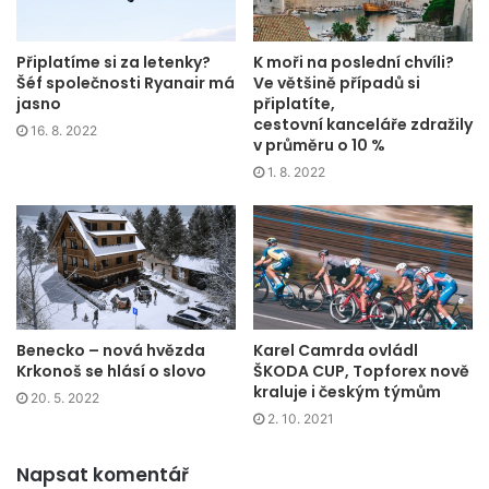
Festival Maker Faire Mladá Boleslav, jehož hlavním
partnerem je Nadační fond ŠKODA AUTO, sdružuje
vynálezce a inovátory. Letos má za cíl především
Připlatíme si za letenky?
K moři na poslední chvíli?
Šéf společnosti Ryanair má
Ve většině případů si
vybudovat lokální komunitu makerů a představit již
jasno
připlatíte,
fungující místní aktivity a spolky a iniciovat vznik nových.
cestovní kanceláře zdražily
16. 8. 2022
V loňském roce akci navštívilo přes 2500 lidí.
„Odezva
v průměru o 10 %
prvního ročníku v Mladé Boleslavi překonala naše
1. 8. 2022
očekávání. Spolu s Nadačním fondem ŠKODA AUTO na
loňský ročník letos navážeme a představíme ještě o něco
více místních makerů,“
dodává koordinátor festivalu Daniel
Jirotka.
Kompletní přehled vystavovatelů je
zde
.
Benecko – nová hvězda
Karel Camrda ovládl
Krkonoš se hlásí o slovo
ŠKODA CUP, Topforex nově
kraluje i českým týmům
20. 5. 2022
2. 10. 2021
Napsat komentář