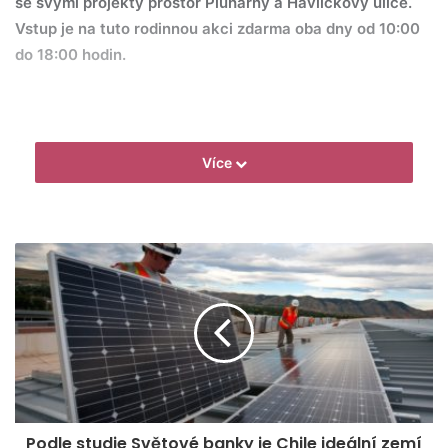
se svými projekty prostor Pluhárny a Havlíčkovy ulice.
Vstup je na tuto rodinnou akci zdarma oba dny od 10:00
do 18:00 hodin.
Návštěvníci se mohou těšit na vědeckou show plnou
Více
pokusů s kapalným dusíkem nebo libereckou dílnu
iQFabLab. S Makery ze StrohNatur se zájemci naučí, jak si
v počítači nadesignovat slaměný dům a část z něj si rovnou
zkusí i postavit. Největší pražská dílna PrusaLab zase
představí unikátní instalaci vytvořenou z desítek
pohyblivých zrcadel, se kterými budou moct návštěvníci
prostřednictvím mobilní aplikace pohybovat.
Nepůjde však jen o přehlídku robotiky a technologií, na své
si přijde i ženská část publika, kterou osloví spíše projekty
na pomezí řemesla a designu. Mezi ně patří například
Podle studie Světové banky je Chile ideální zemí