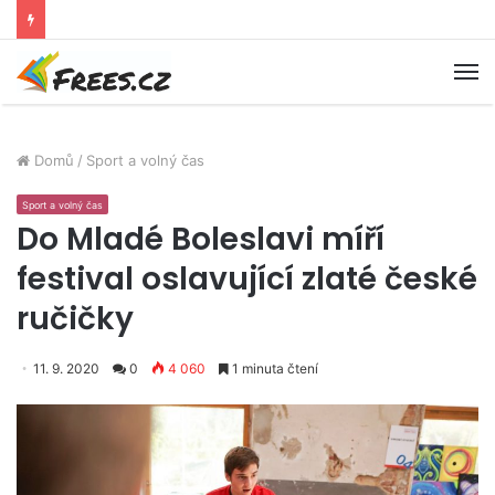
M
Domů
/
Sport a volný čas
Sport a volný čas
Do Mladé Boleslavi míří
festival oslavující zlaté české
ručičky
11. 9. 2020
0
4 060
1 minuta čtení