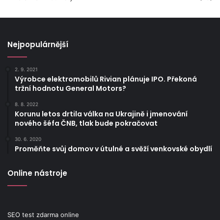
Nejpopulárnější
2. 9. 2021
Výrobce elektromobilů Rivian plánuje IPO. Překoná
tržní hodnotu General Motors?
8. 8. 2022
Korunu letos drtila válka na Ukrajině i jmenování
nového šéfa ČNB, tlak bude pokračovat
30. 6. 2020
Proměňte svůj domov v útulné a svěží venkovské obydlí
Online nástroje
SEO test zdarma online