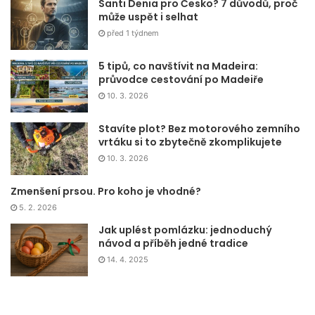
Santi Denia pro Česko? 7 důvodů, proč
může uspět i selhat
před 1 týdnem
5 tipů, co navštívit na Madeira:
průvodce cestování po Madeiře
10. 3. 2026
Stavíte plot? Bez motorového zemního
vrtáku si to zbytečně zkomplikujete
10. 3. 2026
Zmenšení prsou. Pro koho je vhodné?
5. 2. 2026
Jak uplést pomlázku: jednoduchý
návod a příběh jedné tradice
14. 4. 2025