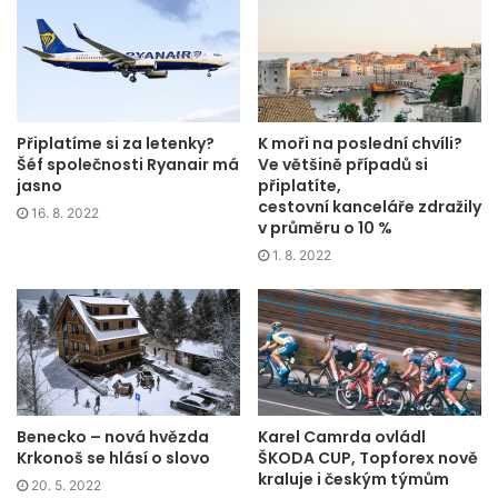
TopForex:
TopForex je brokerská obchodní značka společnosti
Goldenburg Group Ltd. TopForex poskytuje komplexní
globální a investiční služby. Svým klientům nabízí možnost
Připlatíme si za letenky?
K moři na poslední chvíli?
obchodovat forex a CFD na akciích, komoditách a indexech
Šéf společnosti Ryanair má
Ve většině případů si
jasno
připlatíte,
a také s fyzickými akciemi.
cestovní kanceláře zdražily
16. 8. 2022
v průměru o 10 %
1. 8. 2022
Benecko – nová hvězda
Karel Camrda ovládl
Krkonoš se hlásí o slovo
ŠKODA CUP, Topforex nově
kraluje i českým týmům
20. 5. 2022