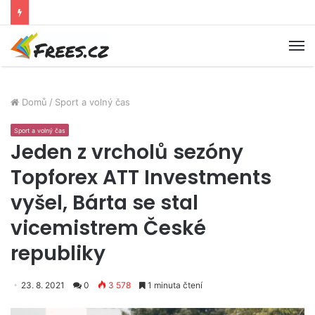
M
Domů
/
Sport a volný čas
Sport a volný čas
Jeden z vrcholů sezóny
Topforex ATT Investments
vyšel, Bárta se stal
vicemistrem České
republiky
23. 8. 2021
0
3 578
1 minuta čtení