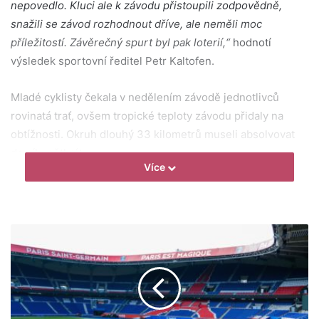
nepovedlo. Kluci ale k závodu přistoupili zodpovědně,
snažili se závod rozhodnout dříve, ale neměli moc
příležitostí. Závěrečný spurt byl pak loterií,“
hodnotí
výsledek sportovní ředitel Petr Kaltofen.
Mladé cyklisty čekala v nedělením závodě jednotlivců
rovinatá trať, ovšem tropické teploty závodu přidaly na
obtížnosti. Okruh dlouhý 33 kilometrů museli absolvovat
do cíle pětkrát.
Více
Závodníci Topforex ATT Investments pojali závod velmi
aktivně, hlídali si úniky a diktovali tempo. Až do cíle se
nikomu nepodařilo pelotonu ujet, a tak se o medailích
rozhodovalo až v závěrečném spurtu, kdy byl
nejšťastnějším Daniel Bobor (Tufo Pardus Prostějov).
Tomáš Bárta dojel i díky kvalitní týmové práci v závěru na
druhém místě.