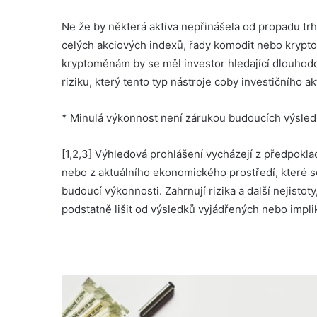
Ne že by některá aktiva nepřinášela od propadu trhů
celých akciových indexů, řady komodit nebo krypto
kryptoměnám by se měl investor hledající dlouhodo
riziku, který tento typ nástroje coby investičního a
* Minulá výkonnost není zárukou budoucích výsle
[1,2,3] Výhledová prohlášení vycházejí z předpokl
nebo z aktuálního ekonomického prostředí, které 
budoucí výkonnosti. Zahrnují rizika a další nejistot
podstatně lišit od výsledků vyjádřených nebo impl