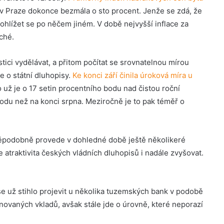
y, v Praze dokonce bezmála o sto procent. Jenže se zdá, že
poohlížet se po něčem jiném. V době nejvyšší inflace za
ché.
ici vydělávat, a přitom počítat se srovnatelnou mírou
e o státní dluhopisy.
Ke konci září činila úroková míra u
 už je o 17 setin procentního bodu nad čistou roční
odu než na konci srpna. Meziročně je to pak téměř o
ěpodobně provede v dohledné době ještě několikeré
atraktivita českých vládních dluhopisů i nadále zvyšovat.
 už stihlo projevit u několika tuzemských bank v podobě
ovaných vkladů, avšak stále jde o úrovně, které neporazí