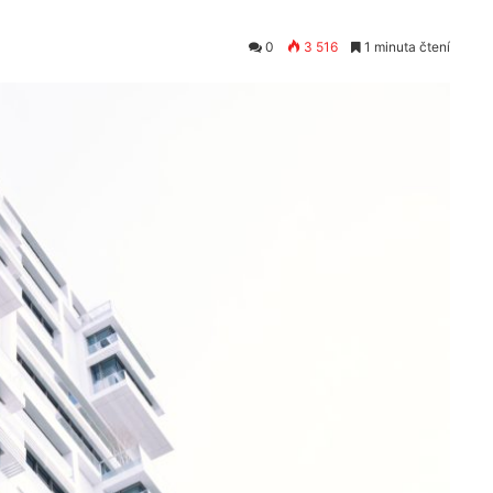
0
3 516
1 minuta čtení