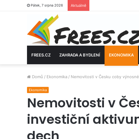
Pátek, 7 srpna 2026
Aktuálně
FREES.CZ
ZAHRADA A BYDLENÍ
EKONOMIKA
Domů
/
Ekonomika
/
Nemovitosti v Česku coby výnosné i
Ekonomika
Nemovitosti v Č
investiční aktivu
dech