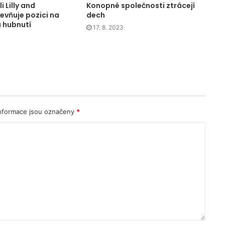
i Lilly and
Konopné společnosti ztrácejí
vňuje pozici na
dech
a hubnutí
17. 8. 2023
nformace jsou označeny
*