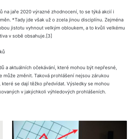
 na jaře 2020 výrazné zhodnocení, to se týká akcií i
měn. *Tady jde však už o zcela jinou disciplínu. Zejména
bou jistotu vyhnout velkým obloukem, a to kvůli velkému
ktiva v sobě obsahuje.[3]
dků
adů a aktuálních očekávání, které mohou být nepřesné,
se může změnit. Taková prohlášení nejsou zárukou
y, které se dají těžko předvídat. Výsledky se mohou
ikovaných v jakýchkoli výhledových prohlášeních.