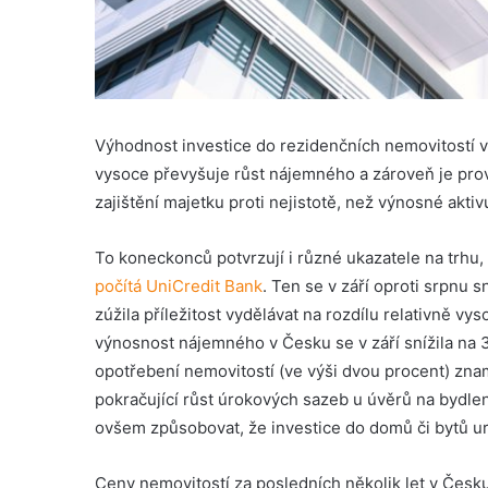
Výhodnost investice do rezidenčních nemovitostí v 
vysoce převyšuje růst nájemného a zároveň je pro
zajištění majetku proti nejistotě, než výnosné akti
To koneckonců potvrzují i různé ukazatele na trhu,
počítá UniCredit Bank
. Ten se v září oproti srpnu 
zúžila příležitost vydělávat na rozdílu relativně v
výnosnost nájemného v Česku se v září snížila na
opotřebení nemovitostí (ve výši dvou procent) znam
pokračující růst úrokových sazeb u úvěrů na bydl
ovšem způsobovat, že investice do domů či bytů u
Ceny nemovitostí za posledních několik let v Česku