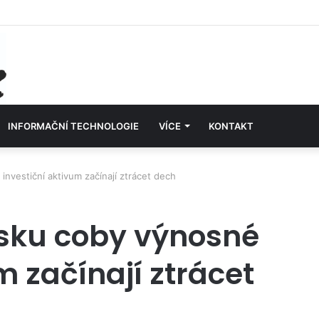
INFORMAČNÍ TECHNOLOGIE
VÍCE
KONTAKT
nvestiční aktivum začínají ztrácet dech
esku coby výnosné
m začínají ztrácet