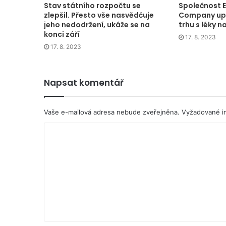
Stav státního rozpočtu se
Společnost El
zlepšil. Přesto vše nasvědčuje
Company upe
jeho nedodržení, ukáže se na
trhu s léky n
konci září
17. 8. 2023
17. 8. 2023
Napsat komentář
Vaše e-mailová adresa nebude zveřejněna.
Vyžadované i