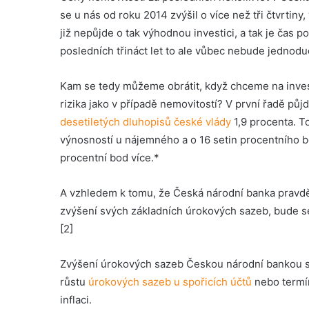
se u nás od roku 2014 zvýšil o více než tři čtvrtin
již nepůjde o tak výhodnou investici, a tak je čas 
posledních třináct let to ale vůbec nebude jednodu
Kam se tedy můžeme obrátit, když chceme na invest
rizika jako v případě nemovitostí? V první řadě půjd
desetiletých dluhopisů české vlády
1,9 procenta. To
výnosností u nájemného a o 16 setin procentního b
procentní bod více.*
A vzhledem k tomu, že Česká národní banka pravd
zvýšení svých základních úrokových sazeb, bude se 
[2]
Zvýšení úrokových sazeb Českou národní bankou se
růstu
úrokových sazeb u spořicích účtů
nebo termín
inflaci.