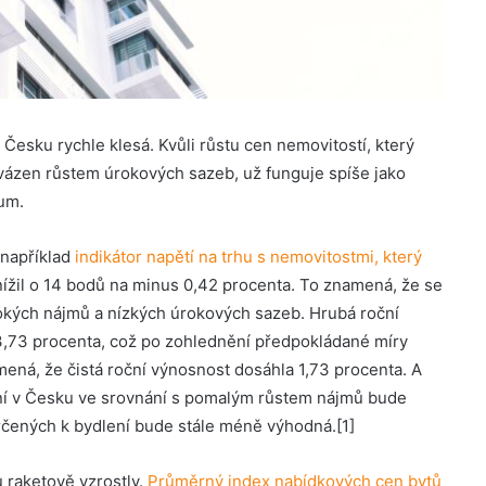
Česku rychle klesá. Kvůli růstu cen nemovitostí, který
vázen růstem úrokových sazeb, už funguje spíše jako
vum.
 například
indikátor napětí na trhu s nemovitostmi, který
snížil o 14 bodů na minus 0,42 procenta. To znamená, že se
ysokých nájmů a nízkých úrokových sazeb. Hrubá roční
 3,73 procenta, což po zohlednění předpokládané míry
ená, že čistá roční výnosnost dosáhla 1,73 procenta. A
ení v Česku ve srovnání s pomalým růstem nájmů bude
rčených k bydlení bude stále méně výhodná.[1]
 raketově vzrostly.
Průměrný index nabídkových cen bytů