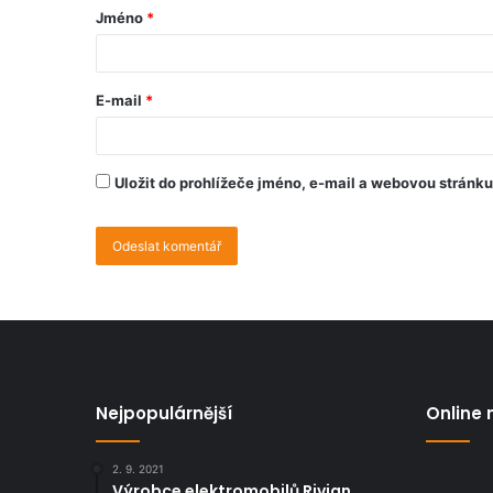
Jméno
*
E-mail
*
Uložit do prohlížeče jméno, e-mail a webovou stránk
Nejpopulárnější
Online 
2. 9. 2021
Výrobce elektromobilů Rivian